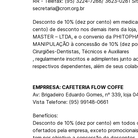
RR - Telefax: (95) 3224-7288/ 3623-0281 Site
secretaria@crorr.org.br
Desconto de 10% (dez por cento) em medica
cento) de desconto nos demais itens da loj
MASTER – LTDA, e o convenio da PHITOP
MANIPULAÇÃO à concessão de 10% (dez por
Cirurgiões-Dentistas, Técnicos e Auxiliares
, regularmente inscritos e adimplentes junto 
respectivos dependentes, além de seus colabo
EMPRRESA: CAFETERIA FLOW COFFE
Av: Brigadeiro Eduardo Gomes, nº 339, loja 0
Vista Telefone: (95) 99148-0661
Benefícios:
Desconto de 10% (dez por cento) em todos o
ofertados pela empresa, exceto promociona
tem por objetivo a concessão de descontos, 