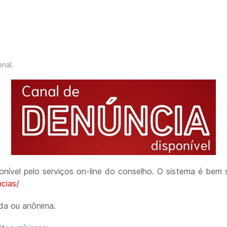
onal
.
ível pelo serviços on-line do conselho. O sistema é bem si
ncias/
ada ou anônima.