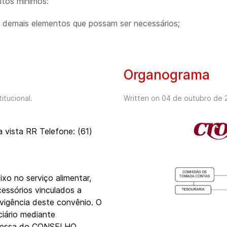
itos mínimos:
e demais elementos que possam ser necessários;
Organograma
titucional
.
Written on
04 de outubro de 
 vista RR Telefone: (61)
xo no serviço alimentar,
cessórios vinculados a
vigência deste convênio. O
iário mediante
xpressa do CONSELHO