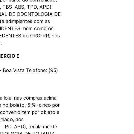
 TBS ,ABS, TPD, APD)
IONAL DE ODONTOLOGIA DE
te adimplentes com as
ENDENTES, bem como os
EDENTES do CRO-RR, nos
.
MERCIO E
– Boa Vista Telefone: (95)
 loja, nas compras acima
o no boleto, 5 % (cinco por
e convenio tem por objeto a
niado, aos
PD, APD), regularmente
ONTOLOGIA DE RORAIMA,