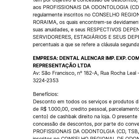
aos PROFISSIONAIS DA ODONTOLOGIA (CD,
regularmente inscritos no CONSELHO REG
RORAIMA, os quais encontrem-se devidamen
suas anuidades, e seus RESPECTIVOS DEP
SERVIDORERES, ESTAGIÁRIOS E SEUS DEP
percentuais a que se refere a cláusula segunda
EMPRESA: DENTAL ALENCAR IMP. EXP. CO
REPRESENTAÇÃO LTDA
Av: São Francisco, nº 182-A, Rua Rocha Leal 
3224-2353
Benefícios:
Desconto em todos os serviços e produtos da
de R$ 1.000,00, credito pessoal, parcelament
cento) de cashbak direito na loja. O present
concessão de descontos, por parte do conve
PROFISSIONAIS DA ODONTOLGIA (CD, TSB, T
inscritos no CONSELHO REGIONAL DE OD