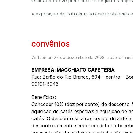
O cidadão deve preencher os seguintes requis
• exposição do fato em suas circunstâncias 
convênios
Written on
27 de dezembro de 2023
. Posted in
ins
EMPRESA: MACCHIATO CAFETERIA
Rua: Barão do Rio Branco, 694 – centro – Boa
99191-6948
Benefícios:
Conceder 10% (dez por cento) de desconto fi
aquisição de cafés especiais e aquisição de a
cafés. O desconto será concedido durante a 
desconto somente será concedido ao benefic
apresentação da carteira ou autorização e