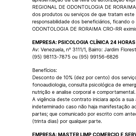
REGIONAL DE ODONTOLOGIA DE RORAIMA 
dos produtos ou serviços de que tratam este 
responsabilidade dos beneficiários, fican
ODONTOLOGIA DE RORAIMA CRO-RR eximida 
EMPRESA: PSICOLOGIA CLÍNICA 24 HORAS
Av: Venezuela, nº 3111/1, Bairro: Jardim Flore
(95) 98113-7875 ou (95) 99156-6826
Benefícios:
Desconto de 10% (dez por cento) dos serviço
fonoaudiologia, consulta psicológica de emer
nutrição e analise corporal e comportamental.
A vigência deste contrato iniciara após a sua 
indeterminado caso não haja manifestação a
partes; que comunicado por escrito com ant
(trinta dias) por qualquer parte.
EMPRESA: MASTER LIMP COMERCIO E SER