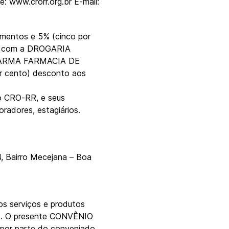
: www.crorr.org.br E-mail:
mentos e 5% (cinco por
a, com a DROGARIA
HARMA FARMACIA DE
 cento) desconto aos
ao CRO-RR, e seus
radores, estagiários.
4, Bairro Mecejana – Boa
s serviços e produtos
is. O presente CONVÊNIO
por parte do conveniado,