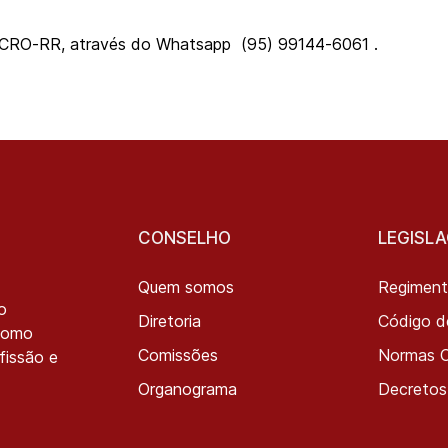
 CRO-RR, através do Whatsapp (95) 99144-6061 .
CONSELHO
LEGISL
Quem somos
Regiment
o
Diretoria
Código d
 como
Comissões
Normas 
fissão e
Organograma
Decretos